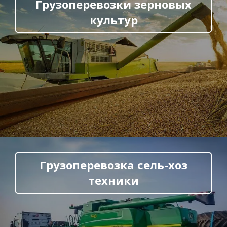
Грузоперевозки зерновых
культур
Грузоперевозка сель-хоз
техники