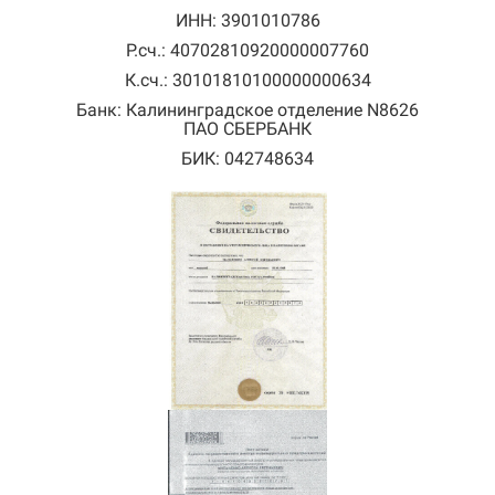
ИНН: 3901010786
Р.сч.: 40702810920000007760
К.сч.: 30101810100000000634
Банк: Калининградское отделение N8626
ПАО СБЕРБАНК
БИК: 042748634